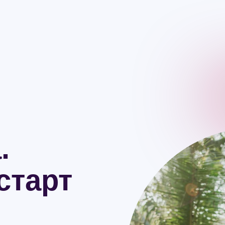
.
старт