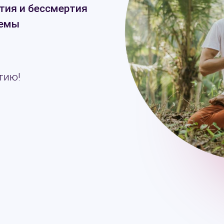
тия и бессмертия
темы
тию!